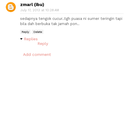
zmarl (ibu)
July 17, 2013 at 10:28 AM
sedapnya tengok cucur..tgh puasa ni sumer teringin tapi
bila dah berbuka tak jamah pon..
Reply
Delete
Replies
Reply
Add comment