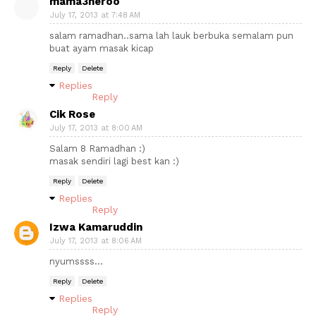
mama3heroo
July 17, 2013 at 7:48 AM
salam ramadhan..sama lah lauk berbuka semalam pun
buat ayam masak kicap
Reply
Delete
Replies
Reply
Cik Rose
July 17, 2013 at 8:00 AM
Salam 8 Ramadhan :)
masak sendiri lagi best kan :)
Reply
Delete
Replies
Reply
Izwa Kamaruddin
July 17, 2013 at 8:06 AM
nyumssss...
Reply
Delete
Replies
Reply