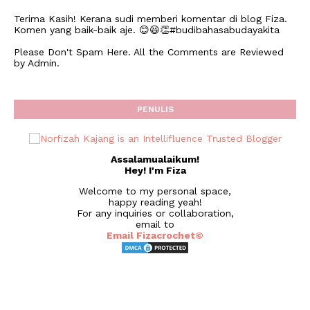
Terima Kasih! Kerana sudi memberi komentar di blog Fiza.
Komen yang baik-baik aje. 😊😆👏#budibahasabudayakita
Please Don't Spam Here. All the Comments are Reviewed
by Admin.
PENULIS
Assalamualaikum!
Hey! I'm Fiza
Welcome to my personal space,
happy reading yeah!
For any inquiries or collaboration,
email to
Email Fizacrochet©