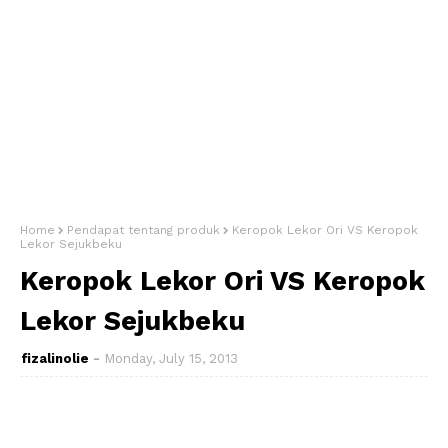
Home
Pendapat tentang produk
Keropok Lekor Ori VS Keropok
Lekor Sejukbeku
Keropok Lekor Ori VS Keropok
Lekor Sejukbeku
fizalinolie
Monday, July 15, 2013