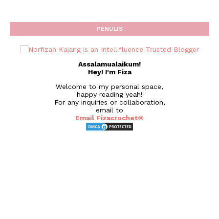
PENULIS
Assalamualaikum!
Hey! I'm Fiza
Welcome to my personal space,
happy reading yeah!
For any inquiries or collaboration,
email to
Email Fizacrochet©