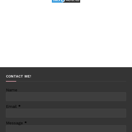
CONTACT ME!
Name
Email
*
Message
*