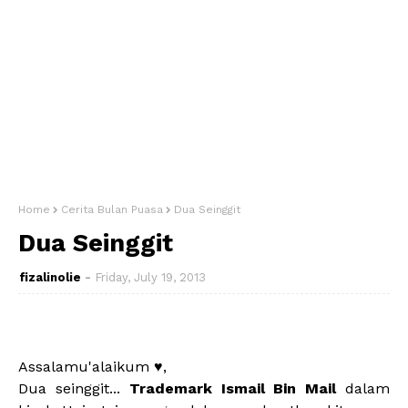
Home
Cerita Bulan Puasa
Dua Seinggit
Dua Seinggit
fizalinolie
Friday, July 19, 2013
Assalamu'alaikum ♥,
Dua seinggit...
Trademark Ismail Bin Mail
dalam