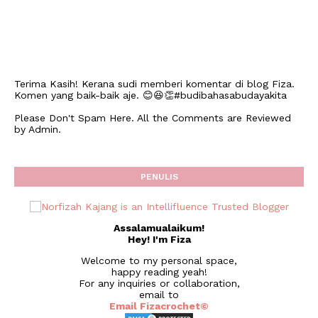
Terima Kasih! Kerana sudi memberi komentar di blog Fiza.
Komen yang baik-baik aje. 😊😆👏#budibahasabudayakita
Please Don't Spam Here. All the Comments are Reviewed
by Admin.
PENULIS
Assalamualaikum!
Hey! I'm Fiza
Welcome to my personal space,
happy reading yeah!
For any inquiries or collaboration,
email to
Email Fizacrochet©