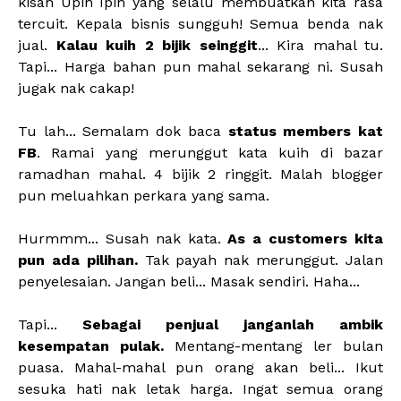
kisah Upin Ipin yang selalu membuatkan kita rasa
tercuit. Kepala bisnis sungguh! Semua benda nak
jual.
Kalau kuih 2 bijik seinggit
... Kira mahal tu.
Tapi... Harga bahan pun mahal sekarang ni. Susah
jugak nak cakap!
Tu lah... Semalam dok baca
status members kat
FB
. Ramai yang merunggut kata kuih di bazar
ramadhan mahal. 4 bijik 2 ringgit. Malah blogger
pun meluahkan perkara yang sama.
Hurmmm... Susah nak kata.
As a customers kita
pun ada pilihan.
Tak payah nak merunggut. Jalan
penyelesaian. Jangan beli... Masak sendiri. Haha...
Tapi...
Sebagai penjual janganlah ambik
kesempatan pulak.
Mentang-mentang ler bulan
puasa. Mahal-mahal pun orang akan beli... Ikut
sesuka hati nak letak harga. Ingat semua orang