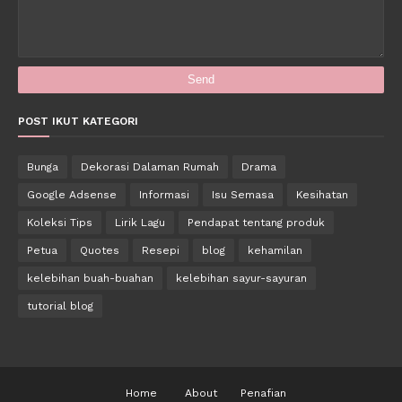
POST IKUT KATEGORI
Bunga
Dekorasi Dalaman Rumah
Drama
Google Adsense
Informasi
Isu Semasa
Kesihatan
Koleksi Tips
Lirik Lagu
Pendapat tentang produk
Petua
Quotes
Resepi
blog
kehamilan
kelebihan buah-buahan
kelebihan sayur-sayuran
tutorial blog
Home
About
Penafian