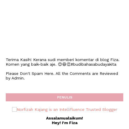
Terima Kasih! Kerana sudi memberi komentar di blog Fiza.
Komen yang baik-baik aje. 😊😆👏#budibahasabudayakita
Please Don't Spam Here. All the Comments are Reviewed
by Admin.
PENULIS
Assalamualaikum!
Hey! I'm Fiza