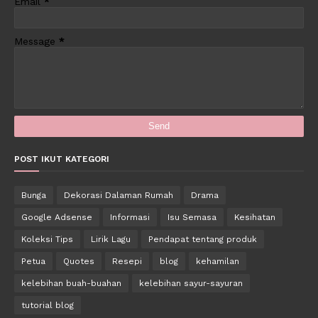
Email
*
Message
*
POST IKUT KATEGORI
Bunga
Dekorasi Dalaman Rumah
Drama
Google Adsense
Informasi
Isu Semasa
Kesihatan
Koleksi Tips
Lirik Lagu
Pendapat tentang produk
Petua
Quotes
Resepi
blog
kehamilan
kelebihan buah-buahan
kelebihan sayur-sayuran
tutorial blog