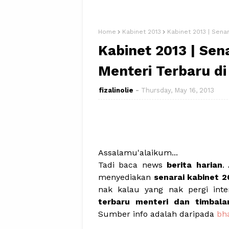
Home
Kabinet 2013
Kabinet 2013 | Sena
Kabinet 2013 | Sen
Menteri Terbaru di
fizalinolie
Thursday, May 16, 2013
Assalamu'alaikum...
Tadi baca news
berita harian
.
menyediakan
senarai kabinet 2
nak kalau yang nak pergi int
terbaru menteri dan timbala
Sumber info adalah daripada
bh