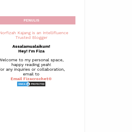
PENULIS
Assalamualaikum!
Hey! I'm Fiza
Welcome to my personal space,
happy reading yeah!
or any inquiries or collaboration,
email to
Email Fizacrochet©