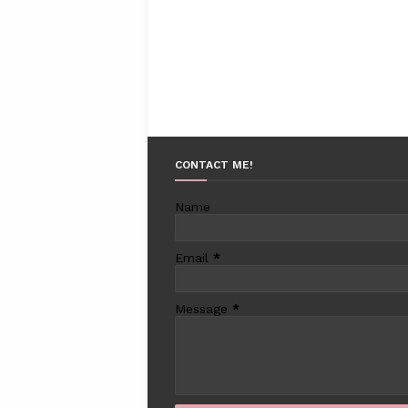
CONTACT ME!
Name
Email
*
Message
*