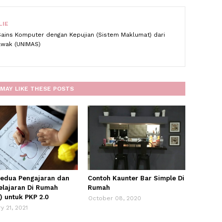
LIE
Sains Komputer dengan Kepujian (Sistem Maklumat) dari
rawak (UNIMAS)
MAY LIKE THESE POSTS
kedua Pengajaran dan
Contoh Kaunter Bar Simple Di
lajaran Di Rumah
Rumah
) untuk PKP 2.0
October 08, 2020
y 21, 2021