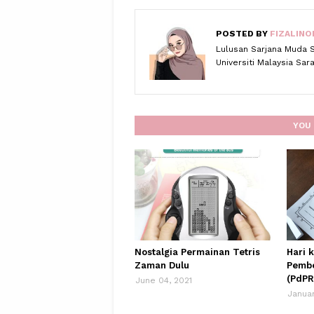
POSTED BY
FIZALINO
Lulusan Sarjana Muda 
Universiti Malaysia Sa
YOU 
Nostalgia Permainan Tetris
Hari 
Zaman Dulu
Pembe
(PdPR
June 04, 2021
Januar