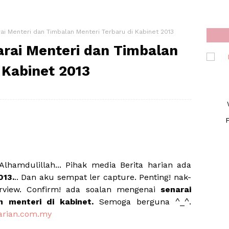
rai Menteri dan Timbalan Menteri Terbaru di Kabinet 2013
arai Menteri dan Timbalan
 Kabinet 2013
F
 Alhamdulillah... Pihak media Berita harian ada
013.
.. Dan aku sempat ler capture. Penting! nak-
erview. Confirm! ada soalan mengenai
senarai
n menteri di kabinet.
Semoga berguna ^_^.
arian.com.my