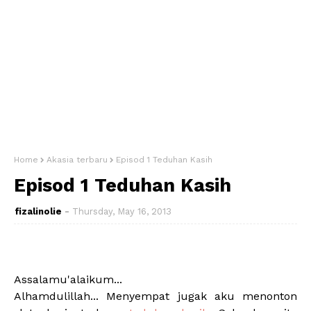
Home
Akasia terbaru
Episod 1 Teduhan Kasih
Episod 1 Teduhan Kasih
fizalinolie
Thursday, May 16, 2013
Assalamu'alaikum...
Alhamdulillah... Menyempat jugak aku menonton