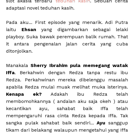
slot akasia terbaru
teduhan kasih
. Sebuah cerita
adaptasi novel teduhan kasih.
Pada aku... First episode yang menarik. Adi Putra
iaitu
Ehsan
yang digambarkan sebagai lelaki
playboy. Suka bawak perempuan balik rumah. That
it antara pengenalan jalan cerita yang cuba
ditonjolkan.
Manakala
Sherry Ibrahim pula memegang watak
Iffa
. Berkahwin dengan Redza tanpa restu ibu
Redza. Perkahwinan mereka dibelenggu masalah
apabila Redza mulai muak melihat muka isterinya.
Kenapa ek?
Adakah ibu Redza telah
membomohkannya ( andaian aku saja okeh ) atau
kecantikan ayu, sahabat baik Iffa telah
mempengaruhi rasa cinta Redza kepada Iffa. Tak
sangka pulak sahabat baik sendiri...
Ayu
sanggup
tikam dari belakang walaupun mengetahui yang Iffa