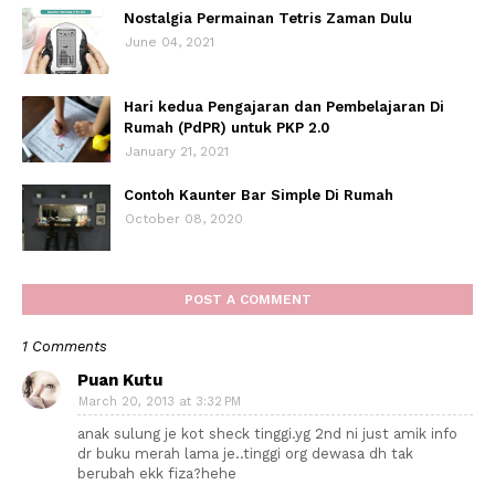
Nostalgia Permainan Tetris Zaman Dulu
June 04, 2021
Hari kedua Pengajaran dan Pembelajaran Di
Rumah (PdPR) untuk PKP 2.0
January 21, 2021
Contoh Kaunter Bar Simple Di Rumah
October 08, 2020
POST A COMMENT
1 Comments
Puan Kutu
March 20, 2013 at 3:32 PM
anak sulung je kot sheck tinggi.yg 2nd ni just amik info
dr buku merah lama je..tinggi org dewasa dh tak
berubah ekk fiza?hehe