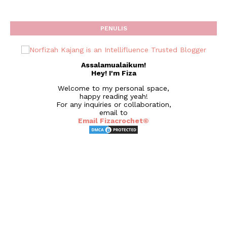
PENULIS
Assalamualaikum!
Hey! I'm Fiza
Welcome to my personal space,
happy reading yeah!
For any inquiries or collaboration,
email to
Email Fizacrochet©