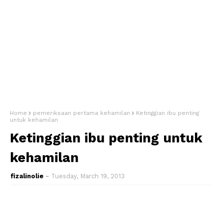
Home
pemeriksaan pertama kehamilan
Ketinggian ibu penting
untuk kehamilan
Ketinggian ibu penting untuk
kehamilan
fizalinolie
Tuesday, March 19, 2013