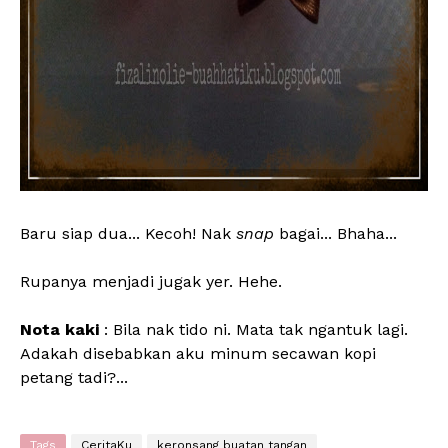
Baru siap dua... Kecoh! Nak
snap
bagai... Bhaha...
Rupanya menjadi jugak yer. Hehe.
Nota kaki
: Bila nak tido ni. Mata tak ngantuk lagi.
Adakah disebabkan aku minum secawan kopi
petang tadi?...
Tags
CeritaKu
keronsang buatan tangan