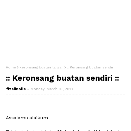
Home
keronsang buatan tangan
:: Keronsang buatan sendiri ::
:: Keronsang buatan sendiri ::
fizalinolie
Monday, March 18, 2013
Assalamu'alaikum...