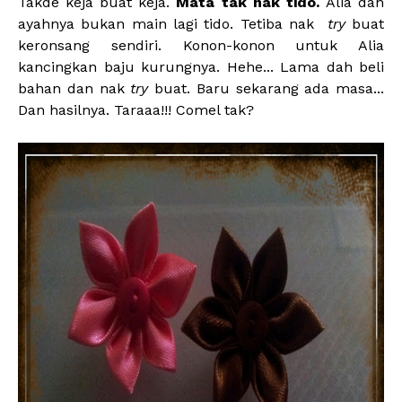
Takde keja buat keja.
Mata tak nak tido.
Alia dan
ayahnya bukan main lagi tido. Tetiba nak
try
buat
keronsang sendiri. Konon-konon untuk Alia
kancingkan baju kurungnya. Hehe... Lama dah beli
bahan dan nak
try
buat. Baru sekarang ada masa...
Dan hasilnya. Taraaa!!! Comel tak?