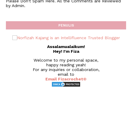
Please Don't Spam Here. All the Comments are Reviewed
by Admin.
PENULIS
Assalamualaikum!
Hey! I'm Fiza
Welcome to my personal space,
happy reading yeah!
For any inquiries or collaboration,
email to
Email Fizacrochet©