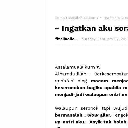
Home
Masalah celcom
~ Ingatkan aku so
~ Ingatkan aku sora
fizalinolie
Thursday, February 07, 201
Assalamualaikum ♥,
Alhamdulillah... Berkesemp
updated
blog
macam menjadi
keseronokan bagiku apabila men
menjadi-jadi walaupun entri en
Walaupun seronok tapi wuj
bermasalah...
Slow
giler.
Tengok
up
entri aku... Asyik tak boleh 