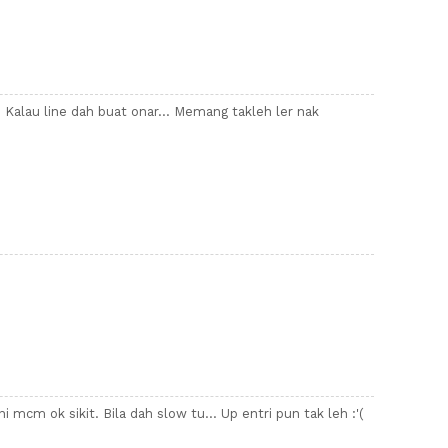
. Kalau line dah buat onar... Memang takleh ler nak
ni mcm ok sikit. Bila dah slow tu... Up entri pun tak leh :'(