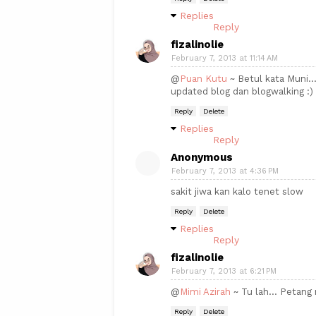
Replies
Reply
fizalinolie
February 7, 2013 at 11:14 AM
@
Puan Kutu
~ Betul kata Muni..
updated blog dan blogwalking :)
Reply
Delete
Replies
Reply
Anonymous
February 7, 2013 at 4:36 PM
sakit jiwa kan kalo tenet slow
Reply
Delete
Replies
Reply
fizalinolie
February 7, 2013 at 6:21 PM
@
Mimi Azirah
~ Tu lah... Petang 
Reply
Delete