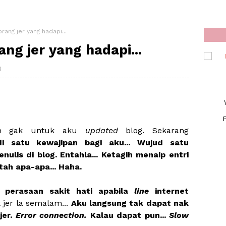
rang jer yang hadapi...
ng jer yang hadapi...
3
F
atan gak untuk aku
updated
blog. Sekarang
 satu kewajipan bagi aku... Wujud satu
ulis di blog. Entahla... Ketagih menaip entri
tah apa-apa... Haha.
ud
perasaan sakit hati apabila
line
internet
 jer la semalam...
Aku langsung tak dapat nak
jer.
Error connection.
Kalau dapat pun...
Slow