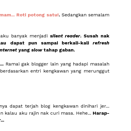
am... Roti potong satu!
.
Sedangkan semalam
k aku banyak menjadi
silent reader
. Susah nak
lau dapat pun sampai berkali-kali
refresh
internet
yang
slow
tahap gaban.
...
Ramai gak blogger lain yang hadapi masalah
 berdasarkan entri kengkawan yang merunggut
ya dapat terjah blog kengkawan dinihari jer...
 kalau aku rajin nak curi masa. Hehe...
Harap-
..