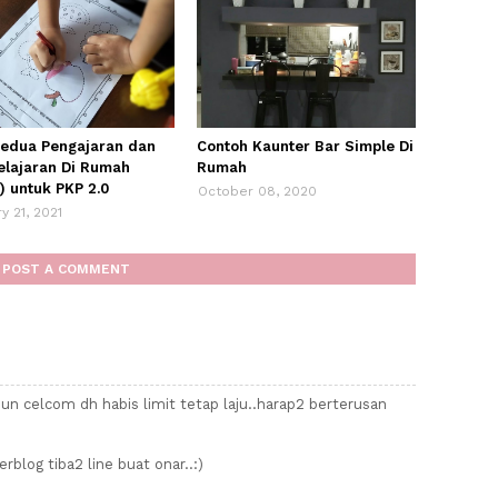
kedua Pengajaran dan
Contoh Kaunter Bar Simple Di
lajaran Di Rumah
Rumah
) untuk PKP 2.0
October 08, 2020
y 21, 2021
POST A COMMENT
pun celcom dh habis limit tetap laju..harap2 berterusan
blog tiba2 line buat onar..:)