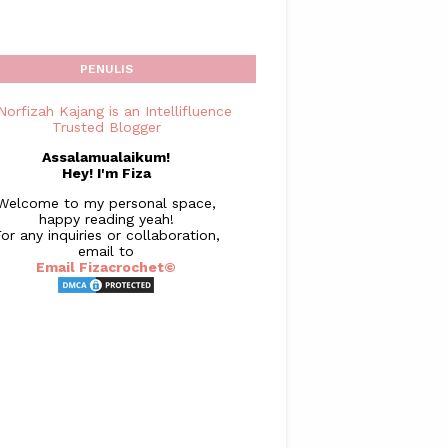
PENULIS
Assalamualaikum!
Hey! I'm Fiza
Welcome to my personal space,
happy reading yeah!
or any inquiries or collaboration,
email to
Email Fizacrochet©