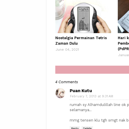
Nostalgia Permainan Tetris
Hari 
Zaman Dulu
Pembe
(PdPR
June 04, 2021
Januar
4 Comments
Puan Kutu
February 7, 2013 at 9:31 AM
rumah sy Alhamdulillah line ok 
selamanya..
mmg tensen klu tgh smgt nak ber
Reply
Delete