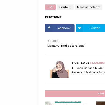
Tags
CeritaKu
Masalah celcom
REACTIONS
Facebook
Twitter
OLDER
Mamam... Roti potong satu!
POSTED BY
FIZALINO
Lulusan Sarjana Muda 
Universiti Malaysia Sa
YOU 