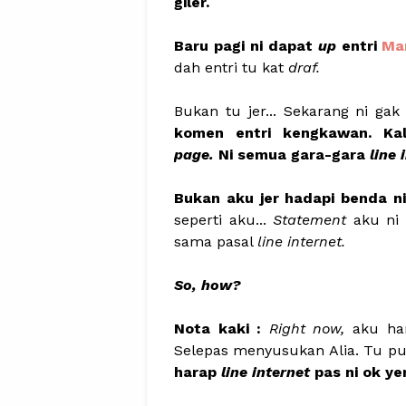
giler.
Baru pagi ni dapat
up
entri
Mam
dah entri tu kat
draf.
Bukan tu jer... Sekarang ni ga
komen entri kengkawan. Ka
page.
Ni semua gara-gara
line 
Bukan aku jer hadapi benda ni
seperti aku...
Statement
aku ni
sama pasal
line internet.
So, how?
Nota kaki :
Right now,
aku han
Selepas menyusukan Alia. Tu pun
harap
line internet
pas ni ok yer.