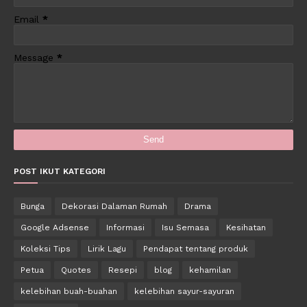
Email
*
Message
*
POST IKUT KATEGORI
Bunga
Dekorasi Dalaman Rumah
Drama
Google Adsense
Informasi
Isu Semasa
Kesihatan
Koleksi Tips
Lirik Lagu
Pendapat tentang produk
Petua
Quotes
Resepi
blog
kehamilan
kelebihan buah-buahan
kelebihan sayur-sayuran