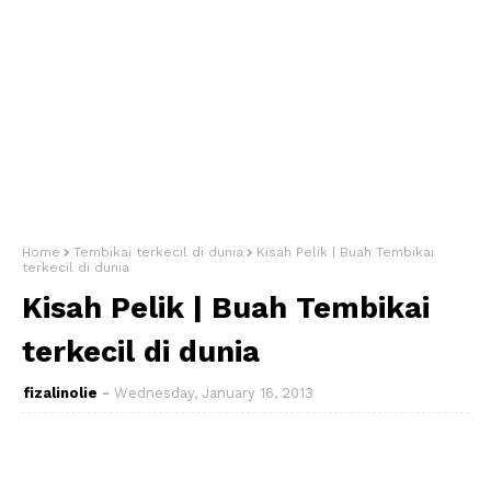
Home
Tembikai terkecil di dunia
Kisah Pelik | Buah Tembikai
terkecil di dunia
Kisah Pelik | Buah Tembikai
terkecil di dunia
fizalinolie
Wednesday, January 16, 2013