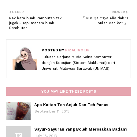
OLDER
NEWER
Nak kata buah Rambutan tak
「 Nur Qalesya Alia dah 11
jugak... Tapi macam buah
bulan dah ke? 」
Rambutan.
POSTED BY
FIZALINOLIE
Lulusan Sarjana Muda Sains Komputer
dengan Kepujian (Sistem Maklumat) dari
Universiti Malaysia Sarawak (UNIMAS)
YOU MAY LIKE THESE POSTS
Apa Kaitan Teh Sejuk Dan Teh Panas
September 11, 2013
Sayur-Sayuran Yang Boleh Merosakan Badan?
July 18, 2013