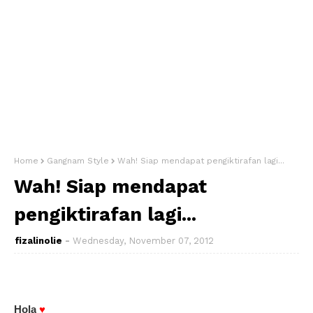
Home
Gangnam Style
Wah! Siap mendapat pengiktirafan lagi...
Wah! Siap mendapat
pengiktirafan lagi...
fizalinolie
Wednesday, November 07, 2012
Hola
♥