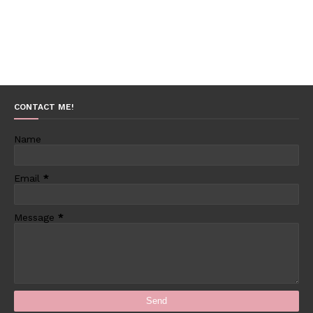
CONTACT ME!
Name
Email
*
Message
*