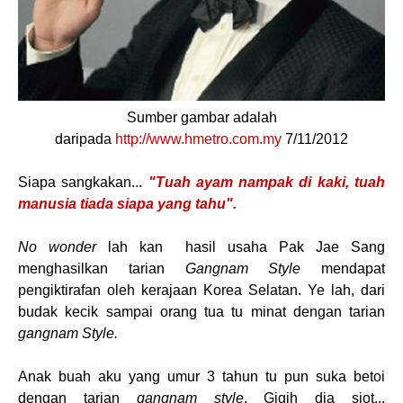
Sumber gambar adalah
daripada
http://www.hmetro.com.my
7/11/2012
Siapa sangkakan...
"Tuah ayam nampak di kaki, tuah
manusia tiada siapa yang tahu".
No wonder
lah kan hasil usaha Pak Jae Sang
menghasilkan tarian
Gangnam Style
mendapat
pengiktirafan oleh kerajaan Korea Selatan. Ye lah, dari
budak kecik sampai orang tua tu minat dengan tarian
gangnam Style.
Anak buah aku yang umur 3 tahun tu pun suka betoi
dengan tarian
gangnam style
. Gigih dia siot...