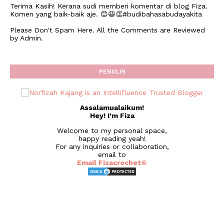
Terima Kasih! Kerana sudi memberi komentar di blog Fiza.
Komen yang baik-baik aje. 😊😆👏#budibahasabudayakita
Please Don't Spam Here. All the Comments are Reviewed
by Admin.
PENULIS
Assalamualaikum!
Hey! I'm Fiza
Welcome to my personal space,
happy reading yeah!
For any inquiries or collaboration,
email to
Email Fizacrochet©