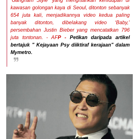
‘Gangnam Style’ yang mengisahkan kehidupan di
kawasan golongan kaya di Seoul, ditonton sebanyak
654 juta kali, menjadikannya video kedua paling
banyak ditonton, dibelakang video ‘Baby,’
persembahan Justin Bieber yang mencatatkan 796
juta tontonan. - AF
P -
Petikan daripada artikel
bertajuk " Kejayaan Psy diiktiraf kerajaan" dalam
Mymetro.