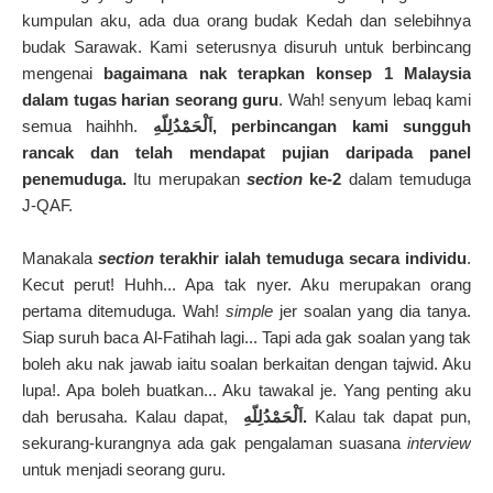
kumpulan aku, ada dua orang budak Kedah dan selebihnya
budak Sarawak. Kami seterusnya disuruh untuk berbincang
mengenai
bagaimana nak terapkan konsep 1 Malaysia
dalam tugas harian seorang guru
. Wah! senyum lebaq kami
semua haihhh.
هِ, perbincangan kami sungguh
اَلْحَمْدُلِلّ
rancak dan telah mendapat pujian daripada panel
penemuduga.
Itu merupakan
section
ke-2
dalam temuduga
J-QAF.
Manakala
section
terakhir ialah temuduga secara individu
.
Kecut perut! Huhh... Apa tak nyer. Aku merupakan orang
pertama ditemuduga. Wah!
simple
jer soalan yang dia tanya.
Siap suruh baca Al-Fatihah lagi... Tapi ada gak soalan yang tak
boleh aku nak jawab iaitu soalan berkaitan dengan tajwid. Aku
lupa!. Apa boleh buatkan... Aku tawakal je. Yang penting aku
dah berusaha. Kalau dapat,
اَلْحَمْدُلِلّ
هِ.
Kalau tak dapat pun,
sekurang-kurangnya ada gak pengalaman suasana
interview
untuk menjadi seorang guru.