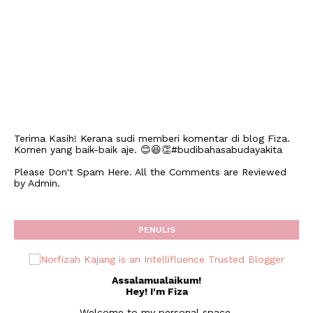
Terima Kasih! Kerana sudi memberi komentar di blog Fiza.
Komen yang baik-baik aje. 😊😆👏#budibahasabudayakita
Please Don't Spam Here. All the Comments are Reviewed
by Admin.
PENULIS
Assalamualaikum!
Hey! I'm Fiza
Welcome to my personal space,