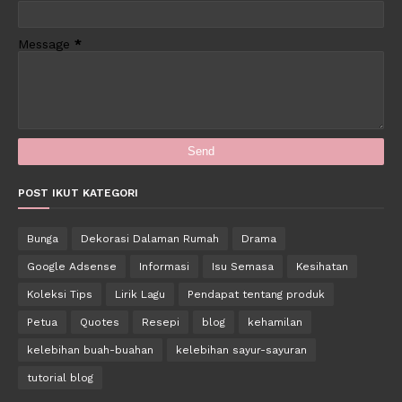
Message
*
POST IKUT KATEGORI
Bunga
Dekorasi Dalaman Rumah
Drama
Google Adsense
Informasi
Isu Semasa
Kesihatan
Koleksi Tips
Lirik Lagu
Pendapat tentang produk
Petua
Quotes
Resepi
blog
kehamilan
kelebihan buah-buahan
kelebihan sayur-sayuran
tutorial blog