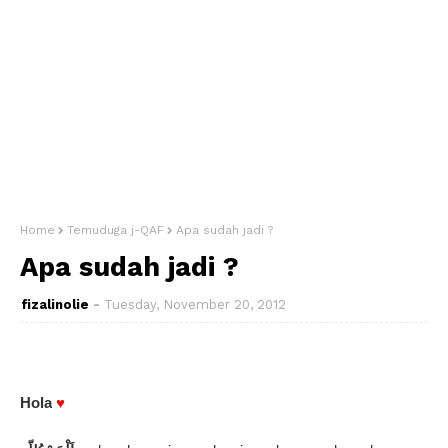
Home
Temuduga j-QAF
Apa sudah jadi ?
Apa sudah jadi ?
fizalinolie
Tuesday, November 20, 2012
Hola
♥