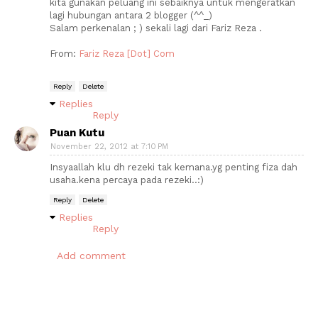
kita gunakan peluang ini sebaiknya untuk mengeratkan
lagi hubungan antara 2 blogger (^^_)
Salam perkenalan ; ) sekali lagi dari Fariz Reza .
From:
Fariz Reza [Dot] Com
Reply
Delete
Replies
Reply
Puan Kutu
November 22, 2012 at 7:10 PM
Insyaallah klu dh rezeki tak kemana.yg penting fiza dah
usaha.kena percaya pada rezeki..:)
Reply
Delete
Replies
Reply
Add comment