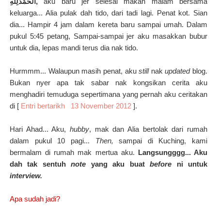
اَلْحَمْدُلِلّ
هِ,
aku baru jer selesai makan malam bersama
keluarga... Alia pulak dah tido, dari tadi lagi. Penat kot. Sian
dia... Hampir 4 jam dalam kereta baru sampai umah. Dalam
pukul 5:45 petang, Sampai-sampai jer aku masakkan bubur
untuk dia, lepas mandi terus dia nak tido.
Hurmmm... Walaupun masih penat, aku
still
nak
updated
blog.
Bukan nyer apa tak sabar nak kongsikan cerita aku
menghadiri temuduga sepertimana yang pernah aku ceritakan
di [
Entri bertarikh 13 November 2012
].
Hari Ahad... Aku,
hubby
, mak dan Alia bertolak dari rumah
dalam pukul 10 pagi...
Then,
sampai di Kuching, kami
bermalam di rumah mak mertua aku.
Langsungggg... Aku
dah tak sentuh
note
yang aku buat
before
ni untuk
interview.
Apa sudah jadi?