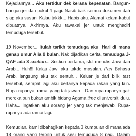
Kejadiannya...
Aku tertidur dek kerana kepenatan
. Bangun-
bangun jer dah pukul 4 pagi. Nasib baik semua dokumen dah
siap aku susun. Kalau takkk... Habis aku. Alamat kelam-kabut
dibuatnya. Akhirnya, Aku tawakal jer untuk menghadiri
temuduga tersebut.
19 November...
Itulah tarikh temuduga aku
.
Hari di mana
genap umur Alia 9 bulan
. Nak dijadikan cerita,
temuduga J-
QAF ada 3
section
...
Section
pertama, slot menulis Jawi dan
Arab... Huh!!! Kalau Jawi aku takde masalah.
Part
Bahasa
Arab, langsung aku tak sentuh... Keluar je dari bilik
test
tersebut, sempat lagi aku bertanya kepada rakan yang lain.
Rupa-rupanya, ramai yang tak jawab... Dan rupa-rupanya gak
mereka pun bukan ambik bidang Agama
time
di universiti dulu.
Haha... Ingatkan aku sorang jer yang tak menjawab. Rupa-
rupanya ada ramai lagi.
Kemudian, kami dibahagikan kepada 3 kumpulan di mana ada
18 orang yang terpilih untuk sesi temuduga 8 pagi. Dalam