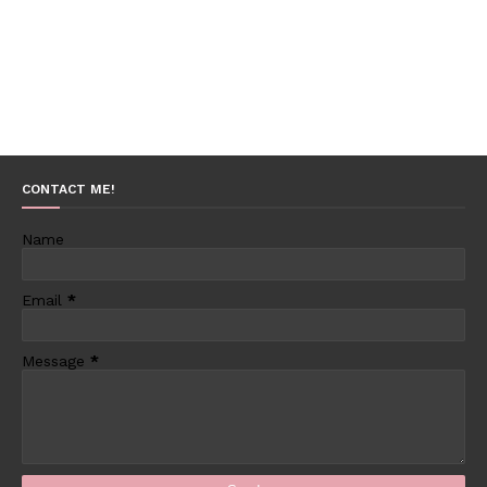
CONTACT ME!
Name
Email
*
Message
*