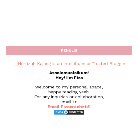
PENULIS
Assalamualaikum!
Hey! I'm Fiza
Welcome to my personal space,
happy reading yeah!
For any inquiries or collaboration,
email to
Email Fizacrochet©