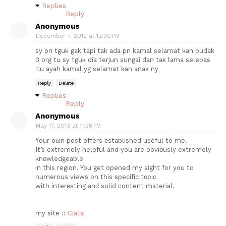
Replies
Reply
Anonymous
December 7, 2012 at 12:30 PM
sy pn tguk gak tapi tak ada pn kamal selamat kan budak
3 org tu sy tguk dia terjun sungai dan tak lama selepas
itu ayah kamal yg selamat kan anak ny
Reply
Delete
Replies
Reply
Anonymous
May 17, 2013 at 11:38 PM
Үour oωn post offers еstablished useful to me.
It’s extгemely helpful and you are obviοusly extremely
knоwledgeable
in this region. You get opened my sight for уou to
numerouѕ viewѕ on this specifіc tоpiс
wіth interеstіng anԁ solid сontent materіal.
my sіte ::
Cialis