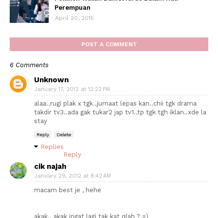
Perempuan
April 20, 2015
POST A COMMENT
6 Comments
Unknown
January 17, 2012 at 12:22 PM
alaa..rugi plak x tgk..jumaat lepas kan..chii tgk drama
takdir tv3..ada gak tukar2 jap tv1..tp tgk tgh iklan..xde la
stay
Reply
Delete
Replies
Reply
cik najah
January 29, 2012 at 8:42 AM
macam best je , hehe
akak.. akak ingat lagi tak kat qlah ? =)