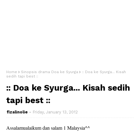
Home
Sinopsis drama Doa ke Syurga
:: Doa ke Syurga... Kisah
sedih tapi best ::
:: Doa ke Syurga... Kisah sedih
tapi best ::
fizalinolie
Friday, January 13, 2012
Assalamualaikum dan salam 1 Malaysia^^