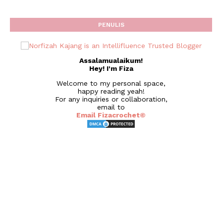
PENULIS
Assalamualaikum!
Hey! I'm Fiza
Welcome to my personal space,
happy reading yeah!
For any inquiries or collaboration,
email to
Email Fizacrochet©