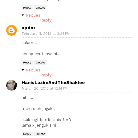
Reply
Delete
Replies
Reply
apdm
February 11, 2012 at 3:26 PM
salam...
sedap ceritanya ni...
Reply
Delete
Replies
Reply
HanisLazimAndTheShaklee
March 20, 2012 at 12:14 PM
hihi....
mcm qlah jugak..
akak ingt lg x kt anis ? =D
lama x jenguk sini
Reply
Delete