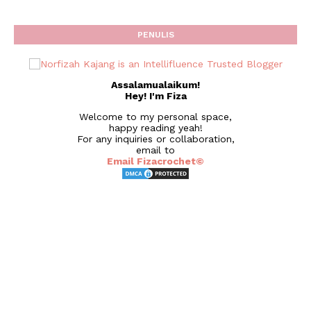
PENULIS
Assalamualaikum!
Hey! I'm Fiza
Welcome to my personal space,
happy reading yeah!
For any inquiries or collaboration,
email to
Email Fizacrochet©