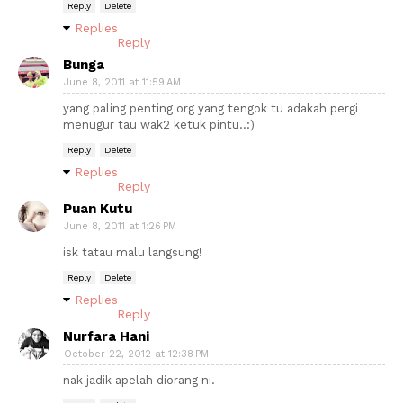
Reply
Delete
Replies
Reply
Bunga
June 8, 2011 at 11:59 AM
yang paling penting org yang tengok tu adakah pergi
menugur tau wak2 ketuk pintu..:)
Reply
Delete
Replies
Reply
Puan Kutu
June 8, 2011 at 1:26 PM
isk tatau malu langsung!
Reply
Delete
Replies
Reply
Nurfara Hani
October 22, 2012 at 12:38 PM
nak jadik apelah diorang ni.