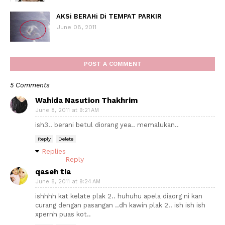
AKSi BERAHi Di TEMPAT PARKIR
June 08, 2011
POST A COMMENT
5 Comments
Wahida Nasution Thakhrim
June 8, 2011 at 9:21 AM
ish3.. berani betul diorang yea.. memalukan..
Reply
Delete
Replies
Reply
qaseh tia
June 8, 2011 at 9:24 AM
ishhhh kat kelate plak 2.. huhuhu apela diaorg ni kan
curang dengan pasangan ..dh kawin plak 2.. ish ish ish
xpernh puas kot..