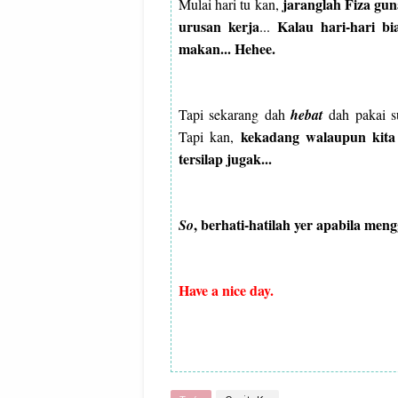
jaranglah Fiza gu
Mulai hari tu kan,
urusan kerja
Kalau hari-hari b
...
makan... Hehee.
Tapi sekarang dah
hebat
dah pakai s
kekadang walaupun kita
Tapi kan,
tersilap jugak...
, berhati-hatilah yer apabila me
So
Have a nice day.