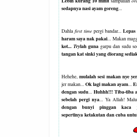
Lebih kurang 10 minit
sampailah
or
sedapnya nasi ayam goreng
...
Lepas 
Dahla
first time
pergi bandar...
haram saya nak pakai
... Makan magg
kot...
lah guna
Try
garpu dan sudu s
tangan kat sinki yang diorang sedia
mulalah sesi makan nye ye
Hehehe,
Ok lagi makan ayam
E
jer makan...
...
dengan sudu
Huhhh!!! Tiba-tiba
...
sebelah pergi nya
... Ya Allah! Malu
dengan bunyi pinggan kaca y
sepertinya
ketakutan dan cuba untu