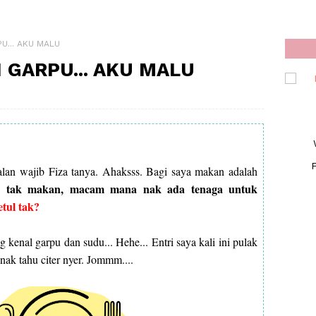
U... AKU MALU
 GARPU... AKU MALU
F
oalan wajib Fiza tanya. Ahaksss. Bagi saya makan adalah
u tak makan, macam mana nak ada tenaga untuk
tul tak?
g kenal garpu dan sudu... Hehe... Entri saya kali ini pulak
nak tahu citer nyer. Jommm....