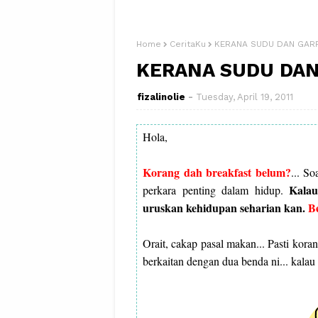
Home
CeritaKu
KERANA SUDU DAN GARP
KERANA SUDU DAN
fizalinolie
Tuesday, April 19, 2011
Hola,
Korang dah breakfast belum?
... S
Kala
perkara penting dalam hidup.
uruskan kehidupan seharian kan.
Be
Orait, cakap pasal makan... Pasti koran
berkaitan dengan dua benda ni... kalau 