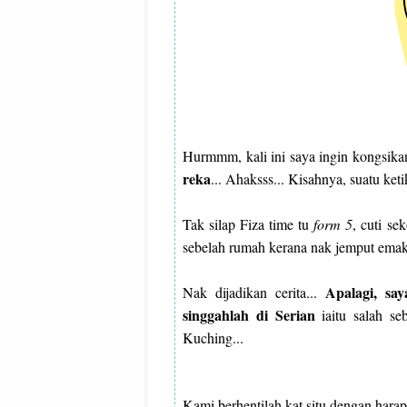
Hurmmm, kali ini saya ingin kongsika
reka
... Ahaksss... Kisahnya, suatu ket
Tak silap Fiza time tu
form 5
, cuti se
sebelah rumah kerana nak jemput emak
Apalagi, say
Nak dijadikan cerita...
singgahlah di Serian
iaitu salah se
Kuching...
Kami berhentilah kat situ dengan hara