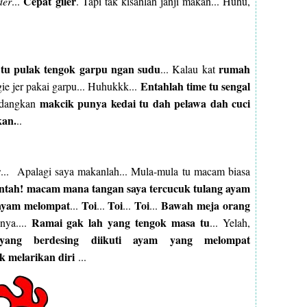
Cepat giler
der
...
. Tapi tak kisahlah janji makan... Huhu,
tu pulak tengok garpu ngan sudu
rumah
... Kalau kat
Entahlah time tu sengal
ie jer pakai garpu... Huhukkk...
makcik punya kedai tu dah pelawa dah cuci
edangkan
kan.
..
r
... Apalagi saya makanlah... Mula-mula tu macam biasa
ntah! macam mana tangan saya tercucuk tulang ayam
 ayam melompat
Toi
Toi
Toi
Bawah meja orang
...
...
...
...
Ramai gak lah yang tengok masa tu
nya....
... Yelah,
ang berdesing diikuti ayam yang melompat
k melarikan diri
...