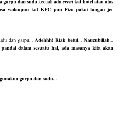
na garpu dan sudu
ada
kat hotel atau atas
kecuali
event
iasa walaupun kat KFC pun Fiza pakai tangan jer
Adehhh!
Riak betul
Nauzubillah
udu dan garpu...
...
...
 pandai dalam sesuatu hal, ada masanya kita akan
nggunakan garpu dan sudu...