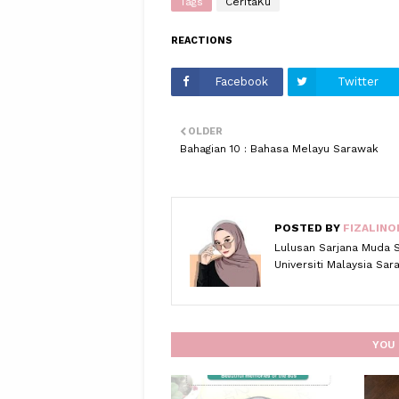
Tags
CeritaKu
REACTIONS
Facebook
Twitter
OLDER
Bahagian 10 : Bahasa Melayu Sarawak
POSTED BY
FIZALINO
Lulusan Sarjana Muda 
Universiti Malaysia Sa
YOU 