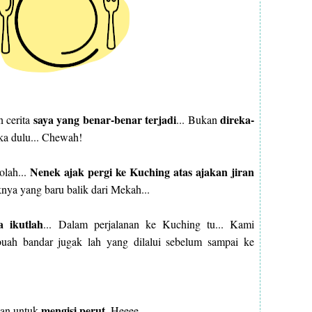
saya yang benar-benar terjadi
direka-
n cerita
... Bukan
ika dulu... Chewah!
Nenek ajak pergi ke Kuching atas ajakan jiran
kolah...
nya yang baru balik dari Mekah...
a ikutlah
... Dalam perjalanan ke Kuching tu... Kami
buah bandar jugak lah yang dilalui sebelum sampai ke
mengisi perut
pan untuk
. Heeee.