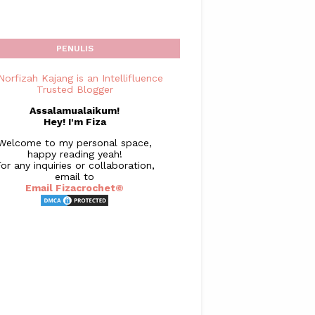
PENULIS
Assalamualaikum!
Hey! I'm Fiza
Welcome to my personal space,
happy reading yeah!
or any inquiries or collaboration,
email to
Email Fizacrochet©