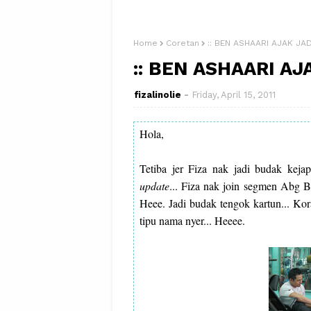
Home
Coretan
:: BEN ASHAARI AJAK JADI
:: BEN ASHAARI AJA
fizalinolie
Friday, April 15, 2011
Hola,
Tetiba jer Fiza nak jadi budak keja
update
... Fiza nak join segmen Abg Be
Heee. Jadi budak tengok kartun... Kor
tipu nama nyer... Heeee.