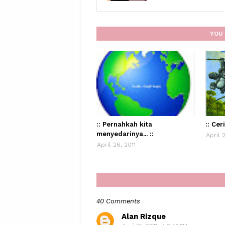
YOU 
:: Pernahkah kita
:: Cer
menyedarinya... ::
April 
April 26, 2011
40 Comments
Alan Rizque