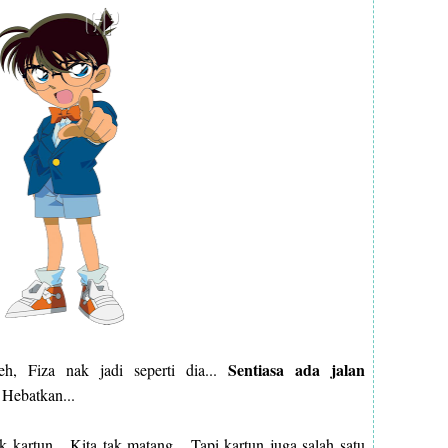
Sentiasa ada jalan
eh, Fiza nak jadi seperti dia...
. Hebatkan...
kartun... Kita tak matang... Tapi kartun juga salah satu