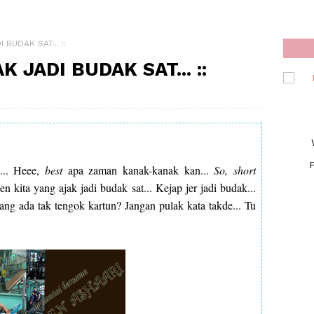
 BUDAK SAT... ::
K JADI BUDAK SAT... ::
F
p... Heee,
best
apa zaman kanak-kanak kan...
So, short
n kita yang ajak jadi budak sat... Kejap jer jadi budak...
ang ada tak tengok kartun? Jangan pulak kata takde... Tu