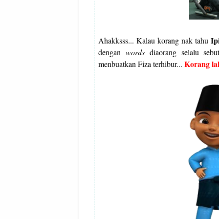
Ip
Ahakksss... Kalau korang nak tahu
dengan
words
diaorang selalu seb
Korang l
menbuatkan Fiza terhibur...