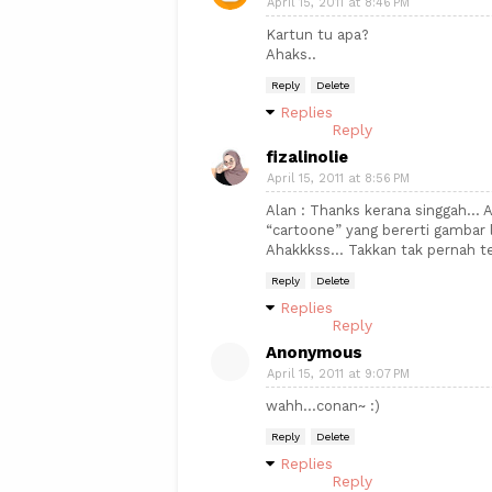
April 15, 2011 at 8:46 PM
Kartun tu apa?
Ahaks..
Reply
Delete
Replies
Reply
fizalinolie
April 15, 2011 at 8:56 PM
Alan : Thanks kerana singgah... A
“cartoone” yang bererti gambar l
Ahakkkss... Takkan tak pernah te
Reply
Delete
Replies
Reply
Anonymous
April 15, 2011 at 9:07 PM
wahh...conan~ :)
Reply
Delete
Replies
Reply