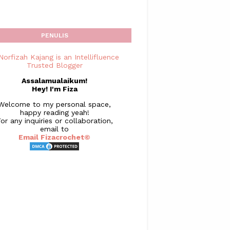
PENULIS
Assalamualaikum!
Hey! I'm Fiza
Welcome to my personal space,
happy reading yeah!
or any inquiries or collaboration,
email to
Email Fizacrochet©