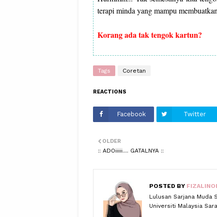
terapi minda yang mampu membuatkan 
Korang ada tak tengok kartun?
Tags
Coretan
REACTIONS
Facebook
Twitter
OLDER
:: ADOiiiii.... GATALNYA ::
POSTED BY
FIZALINO
Lulusan Sarjana Muda 
Universiti Malaysia Sa