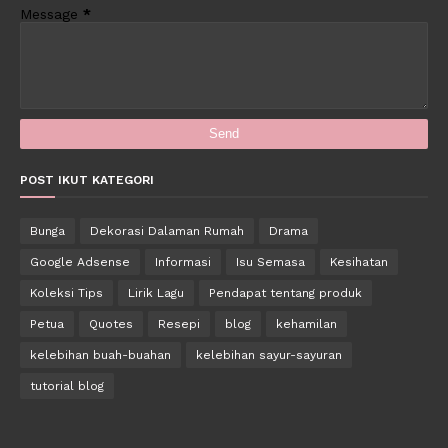
Message
*
POST IKUT KATEGORI
Bunga
Dekorasi Dalaman Rumah
Drama
Google Adsense
Informasi
Isu Semasa
Kesihatan
Koleksi Tips
Lirik Lagu
Pendapat tentang produk
Petua
Quotes
Resepi
blog
kehamilan
kelebihan buah-buahan
kelebihan sayur-sayuran
tutorial blog